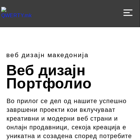
ВЕБ ДИЗАЈН УСЛ
ВЕБ ДИЗАЈ
веб дизајн македонија
Веб дизајн
Портфолио
Во прилог се дел од нашите успешно
завршени проекти кои вклучуваат
креативни и модерни веб страни и
онлајн продавници, секоја креација е
уникатна и созадена според потребите